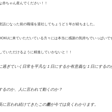
な赤ちゃん産んでください！！
世話になった前の職場を退社してちょうど１年が経ちました。
HOKUに来ていただいている方々には本当に感謝の気持ちでいっぱいで
していただけるように精進していかないと！！
に過ぎていく日常を平凡な１日にするか有意義な１日にするの
するのか、人に言われて動くのか？
長に言われ続けてきたこの
差
が今では良くわかります。