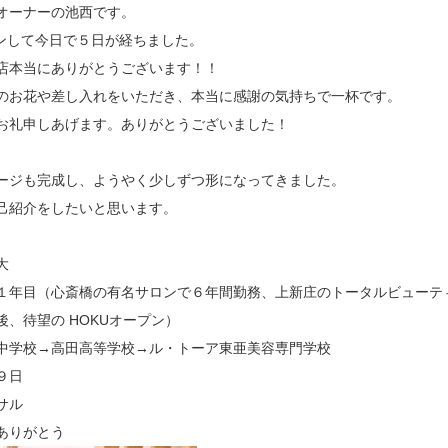
オーナーの池西です。
プンして今日で５日が経ちました。
店本当にありがとうございます！！
のお花や差し入れをいただき、本当に感謝の気持ちで一杯です。
お礼申しあげます。ありがとうございました！
ージも完成し、ようやく少しずつ形になってきました。
己紹介をしたいと思います。
大
１年目（心斎橋の有名サロンで６年間勤務、上新庄のトータルビューテ
、待望の HOKUオープン）
中学校→高田高等学校→ル・トーア東亜美容専門学校
９日
サル
ありがとう