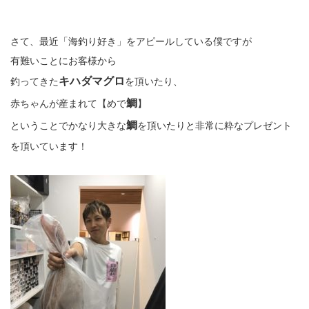
さて、最近「海釣り好き」をアピールしている僕ですが
有難いことにお客様から
キハダマグロ
釣ってきた
を頂いたり、
鯛
赤ちゃんが産まれて【めで
】
鯛
ということでかなり大きな
を頂いたりと非常に粋なプレゼント
を頂いています！